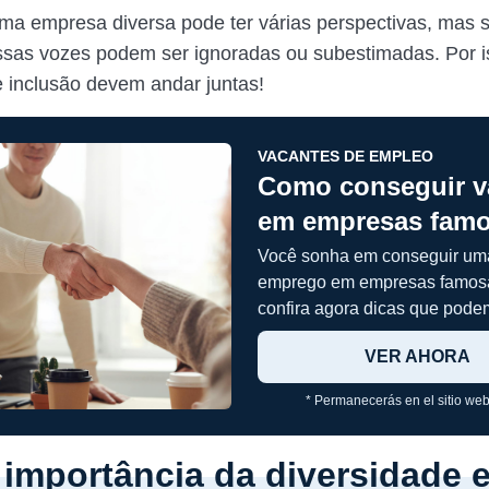
uma empresa diversa pode ter várias perspectivas, mas 
essas vozes podem ser ignoradas ou subestimadas. Por i
e inclusão devem andar juntas!
VACANTES DE EMPLEO
Como conseguir v
em empresas fam
Você sonha em conseguir um
emprego em empresas famos
confira agora dicas que podem
VER AHORA
* Permanecerás en el sitio web
 importância da diversidade 