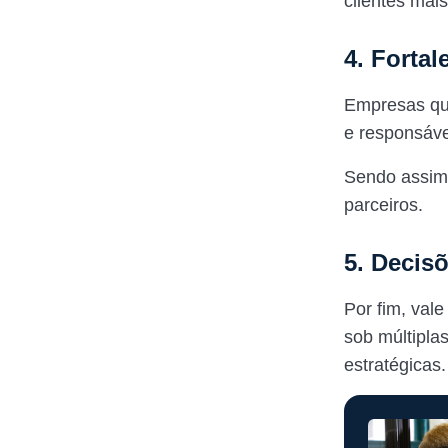
clientes mai
4. Forta
Empresas que
e responsáve
Sendo assim,
parceiros.
5. Decis
Por fim, val
sob múltipla
estratégicas