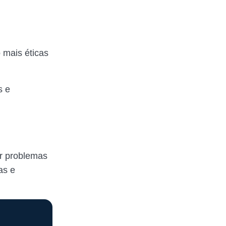
 mais éticas
s e
ar problemas
as e