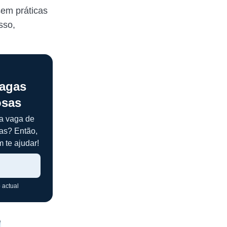
sem práticas
sso,
agas
osas
a vaga de
as? Então,
 te ajudar!
 actual
e