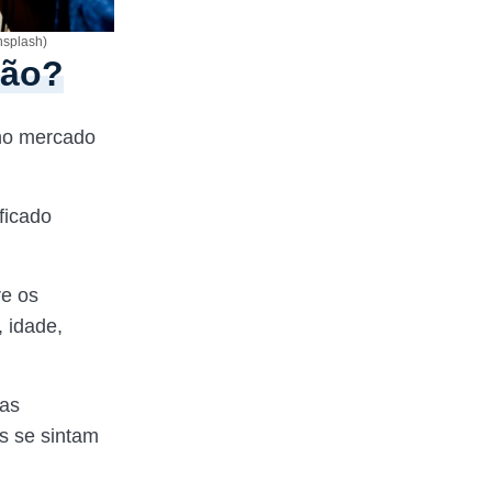
nsplash)
são?
 no mercado
ficado
re os
 idade,
sas
s se sintam