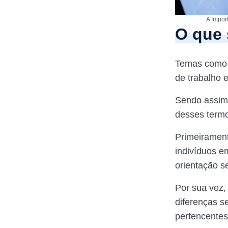
A Impor
O que 
Temas com
de trabalho e
Sendo assim,
desses term
Primeirament
indivíduos e
orientação se
Por sua vez,
diferenças s
pertencente