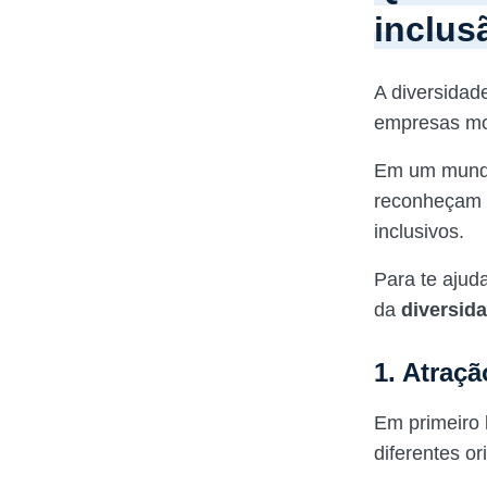
inclus
A diversidad
empresas m
Em um mundo 
reconheçam a
inclusivos.
Para te ajud
da
diversid
1. Atraçã
Em primeiro l
diferentes or