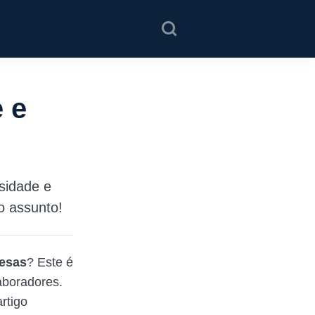
 e
sidade e
o assunto!
resas
? Este é
aboradores.
rtigo