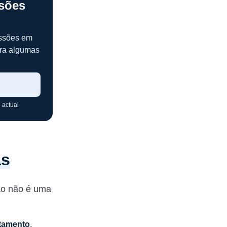
ssões
issões em
ra algumas
 actual
as
são não é uma
utamento
,