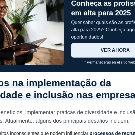
Conheça as profi
em alta para 2025
Quer saber quais são as prof
alta para 2025? Conheça ago
oportunidades!
VER AHORA
* Permanecerás en el sitio web
os na implementação da
idade e inclusão nas empres
enefícios, implementar práticas de diversidade e inclu
es. Atualmente, alguns dos principais desafios incluem:
itos inconscientes que podem influenciar
processos de recr