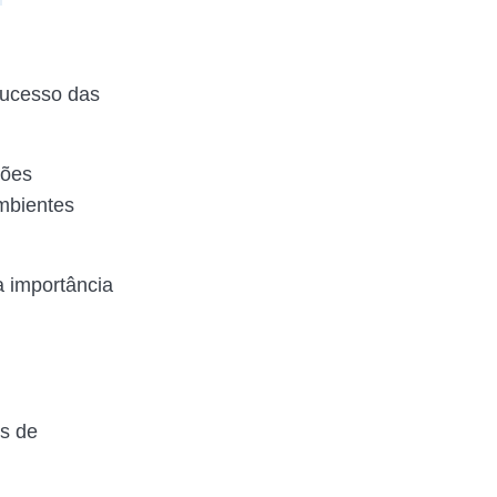
 sucesso das
ções
ambientes
a importância
os de