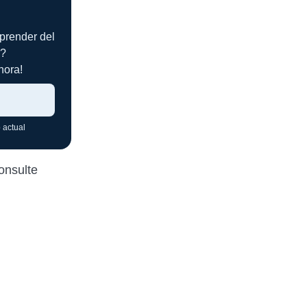
prender del
i?
hora!
 actual
onsulte