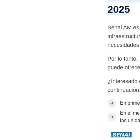
2025
Senai AM es 
infraestructu
necesidades 
Por lo tanto
puede ofrece
¿Interesado 
continuación
En prime
En el men
las unid