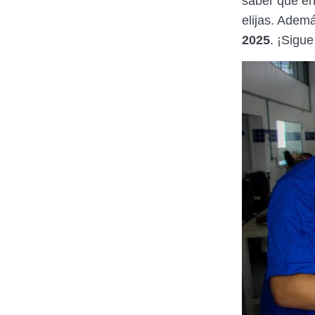
saber que en
elijas. Adem
2025
. ¡Sigue