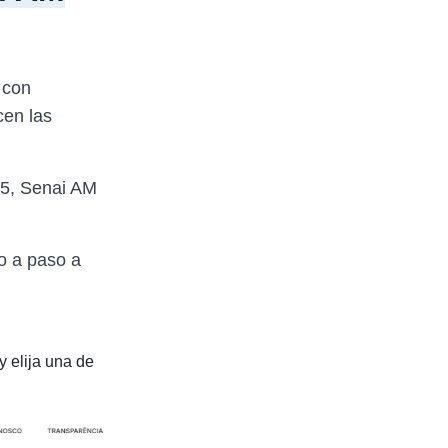
 con
cen las
25, Senai AM
o a paso a
y elija una de