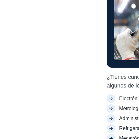
¿Tienes curi
algunos de l
Electróni
Metrolog
Administ
Refriger
Mecatrón