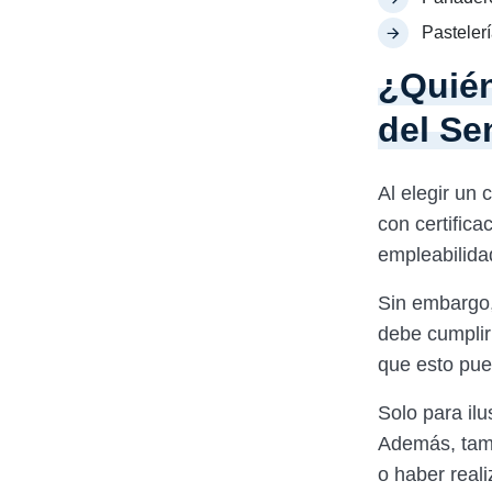
Pastelerí
¿Quién
del Se
Al elegir un 
con certific
empleabilidad
Sin embargo, 
debe cumplir 
que esto pued
Solo para il
Además, tamb
o haber reali