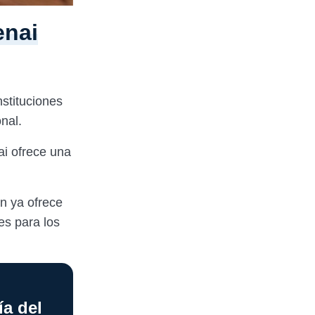
enai
nstituciones
onal.
ai ofrece una
.
ón ya ofrece
es para los
ía del