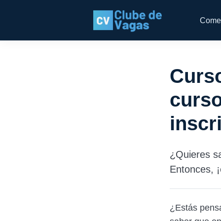
Come
Curso
curso
inscr
¿Quieres sa
Entonces, ¡
¿Estás pens