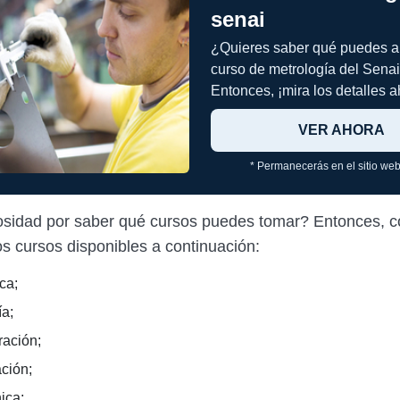
senai
¿Quieres saber qué puedes a
curso de metrología del Sena
Entonces, ¡mira los detalles a
VER AHORA
* Permanecerás en el sitio web
osidad por saber qué cursos puedes tomar? Entonces, c
os cursos disponibles a continuación:
ca;
ía;
ración;
ación;
ica;