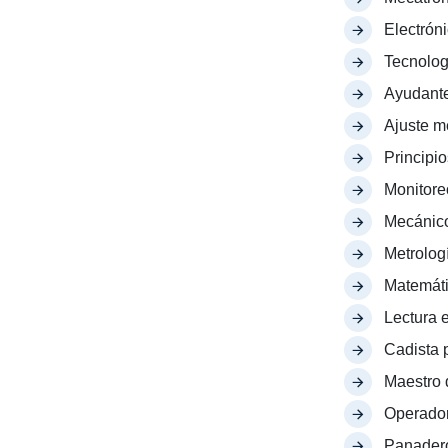
Electróni
Tecnolog
Ayudante
Ajuste m
Principi
Monitore
Mecánico
Metrolog
Matemáti
Lectura 
Cadista p
Maestro 
Operador
Panader