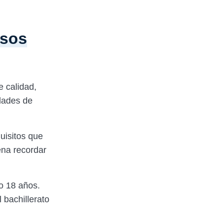
rsos
e calidad,
idades de
quisitos que
ena recordar
o 18 años.
 bachillerato