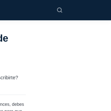
de
ribirte?
onces, debes