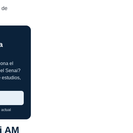
a de
a
iona el
del Senai?
 estudios,
 actual
ai AM