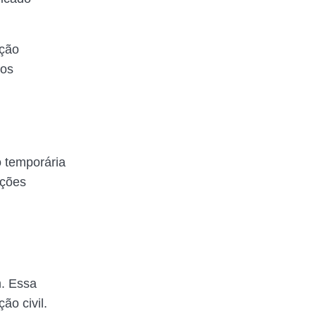
ição
 os
 temporária
ições
m. Essa
ão civil.