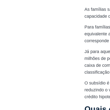
As famílias 
capacidade d
Para família
equivalente 
corresponde
Já para aque
milhões de p
caixa de co
classificação
O subsídio é
reduzindo o 
crédito hipot
Quais 