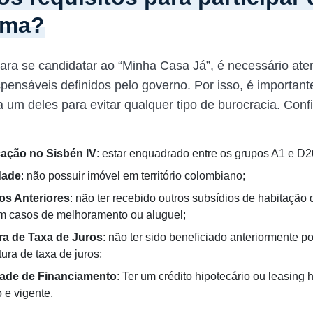
ama?
 para se candidatar ao “Minha Casa Já”, é necessário ate
ispensáveis definidos pelo governo. Por isso, é importan
um deles para evitar qualquer tipo de burocracia. Confir
cação no Sisbén IV
: estar enquadrado entre os grupos A1 e D2
dade
: não possuir imóvel em território colombiano;
os Anteriores
: não ter recebido outros subsídios de habitação
m casos de melhoramento ou aluguel;
ra de Taxa de Juros
: não ter sido beneficiado anteriormente p
ura de taxa de juros;
ade de Financiamento
: Ter um crédito hipotecário ou leasing 
 e vigente.