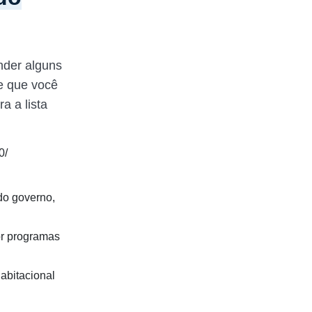
nder alguns
te que você
a a lista
0/
 do governo,
or programas
habitacional