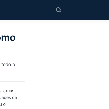
como
 todo o
as, mas,
ldades de
u o