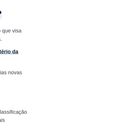
?
 que visa
a.
tério da
ias novas
assificação
ais