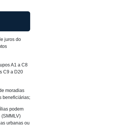
e juros do
ntos
grupos A1 a C8
os C9 a D20
 de moradias
 beneficiárias;
ílias podem
es (SMMLV)
eas urbanas ou