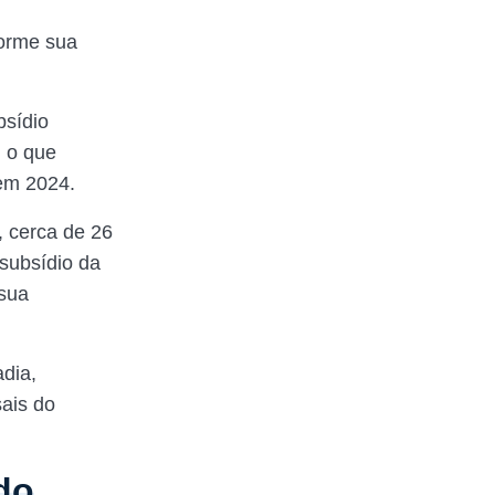
forme sua
bsídio
, o que
 em 2024.
, cerca de 26
subsídio da
sua
dia,
ais do
 do