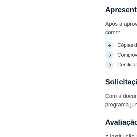
Apresen
Após a aprov
como:
Cópias d
Comprova
Certifica
Solicitaç
Com a docum
programa junt
Avaliaçã
A instituição