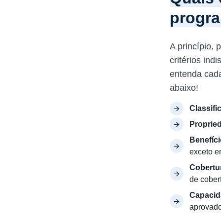
progr
A princípio,
critérios ind
entenda cada 
abaixo!
Classifi
Proprie
Benefíci
exceto e
Cobertu
de cobert
Capacid
aprovado