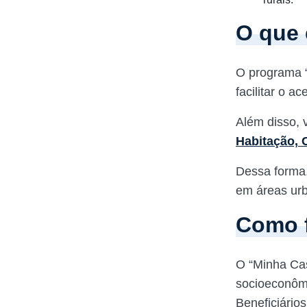
O que 
O programa “
facilitar o a
Além disso, 
Habitação, C
Dessa forma,
em áreas urb
Como 
O “Minha Cas
socioeconômi
Beneficiário