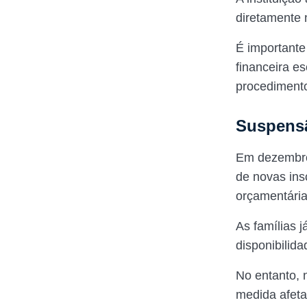
diretamente n
É importante
financeira e
procedimento
Suspensã
Em dezembro
de novas ins
orçamentária
As famílias 
disponibilid
No entanto, 
medida afeta 