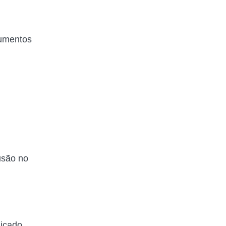
cumentos
usão no
licado