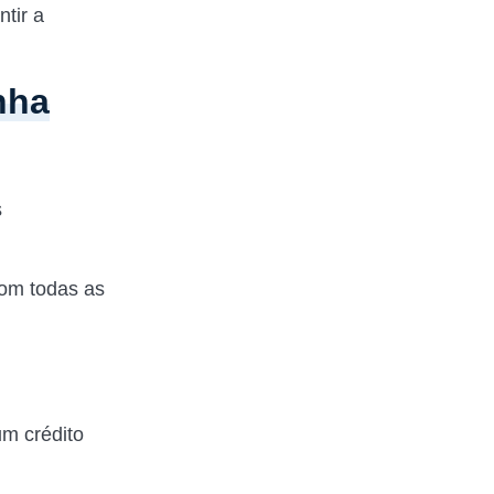
tir a
nha
s
com todas as
um crédito