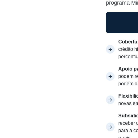
programa Min
Cobertur
crédito h
percentu
Apoio pa
podem re
podem ob
Flexibil
novas em
Subsidio
receber 
para a c
rurais.