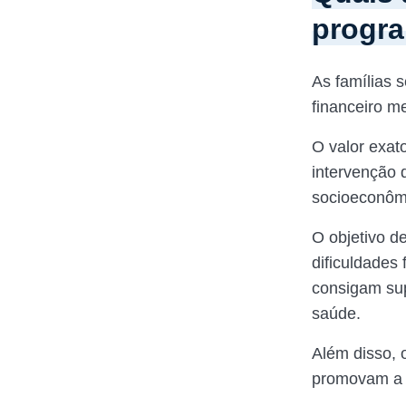
progr
As famílias 
financeiro m
O valor exat
intervenção 
socioeconômi
O objetivo d
dificuldades
consigam sup
saúde.
Além disso, 
promovam a i