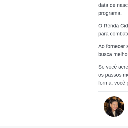
data de nasc
programa.
O Renda Cida
para combate
Ao fornecer 
busca melhor
Se você acred
os passos m
forma, você 