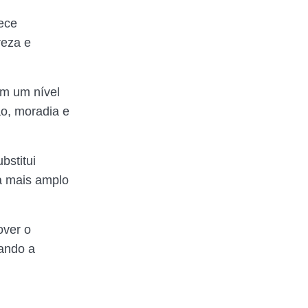
ece
reza e
am um nível
o, moradia e
bstitui
ma mais amplo
over o
vando a