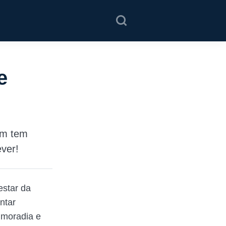
e
em tem
ever!
estar da
ntar
 moradia e