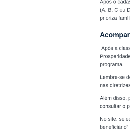
Após o cadas
(A, B, C ou 
prioriza famí
Acompa
Após a class
Prosperidade 
programa.
Lembre-se de
nas diretriz
Além disso, p
consultar o p
No site, sele
beneficiário