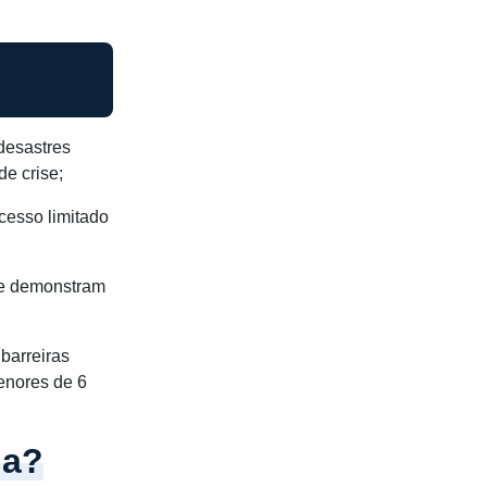
 desastres
de crise;
acesso limitado
ue demonstram
barreiras
enores de 6
ia?