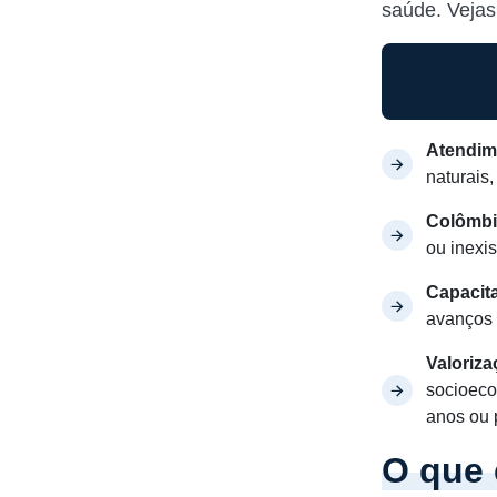
saúde. Vejas
Atendim
naturais
Colômb
ou inexi
Capacit
avanços 
Valoriz
socioeco
anos ou 
O que 