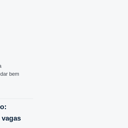
a
 dar bem
o:
a vagas