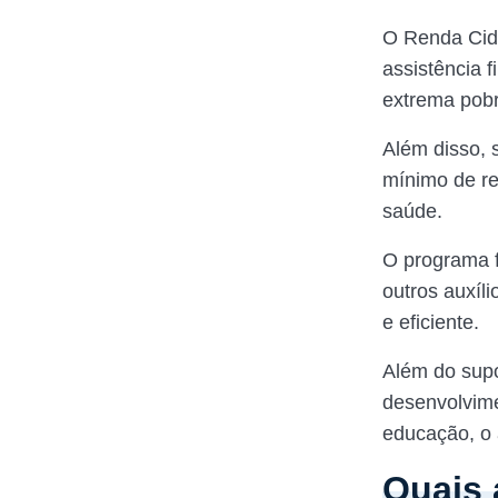
O Renda Cid
assistência f
extrema pob
Além disso, s
mínimo de re
saúde.
O programa fa
outros auxíl
e eficiente.
Além do supo
desenvolvime
educação, o 
Quais 