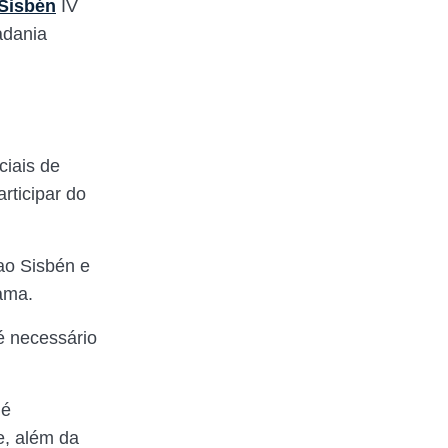
Sisbén
IV
adania
ciais de
rticipar do
ao Sisbén e
rama.
 é necessário
 é
e, além da