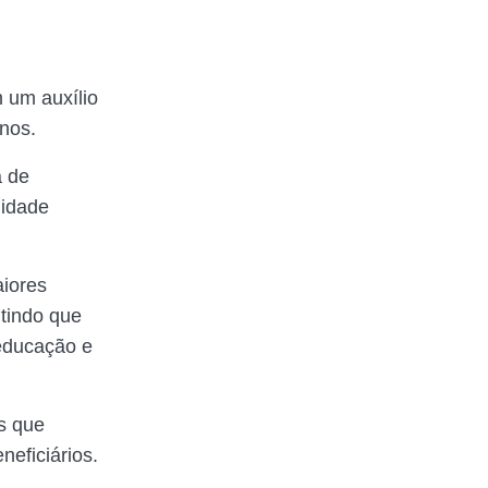
 um auxílio
anos.
a de
lidade
aiores
itindo que
educação e
s que
neficiários.