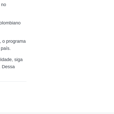
 no
colombiano
, o programa
 país.
lidade, siga
. Dessa