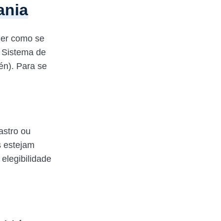
ania
der como se
o Sistema de
én). Para se
astro ou
s estejam
elegibilidade