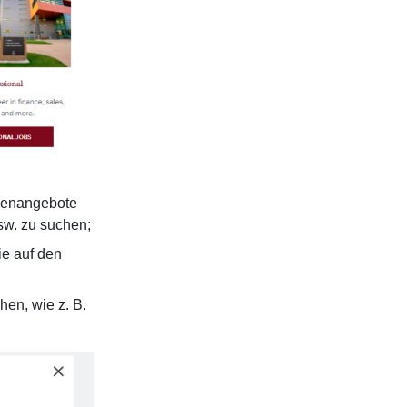
llenangebote
usw. zu suchen;
ie auf den
hen, wie z. B.