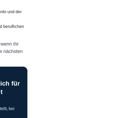
nto und der
d beruflichen
 wenn Ihr
ie nächsten
ich für
t
llt, bei