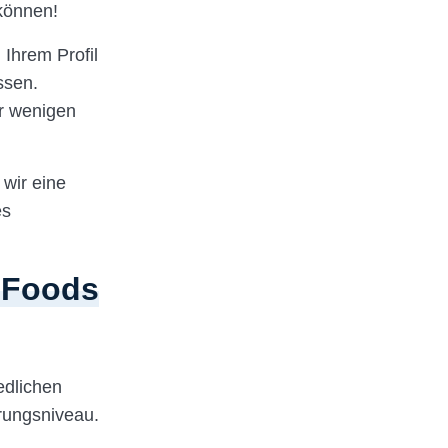
 können!
 Ihrem Profil
ssen.
r wenigen
 wir eine
es
n Foods
edlichen
hrungsniveau.