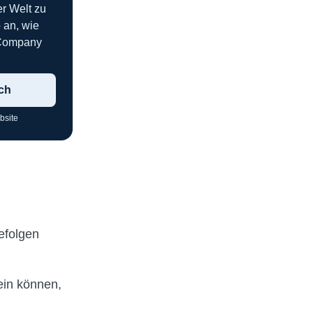
r Welt zu
 an, wie
 Company
ch
bsite
efolgen
ein können,