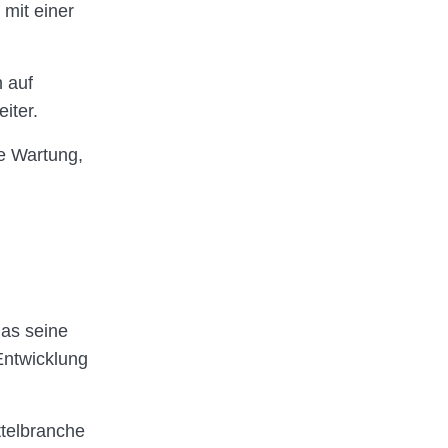
mit einer
h auf
iter.
ie Wartung,
das seine
Entwicklung
ttelbranche