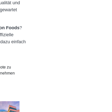
alität und
 gewartet
son Foods
?
izielle
dazu einfach
bote zu
ernehmen