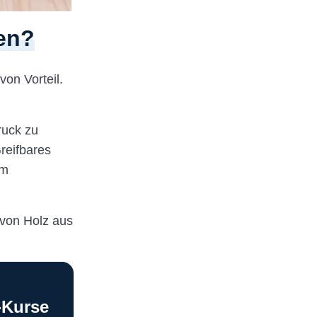
en?
von Vorteil.
ruck zu
reifbares
um
 von Holz aus
-Kurse