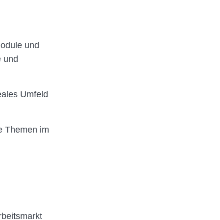
Module und
e und
deales Umfeld
he Themen im
rbeitsmarkt