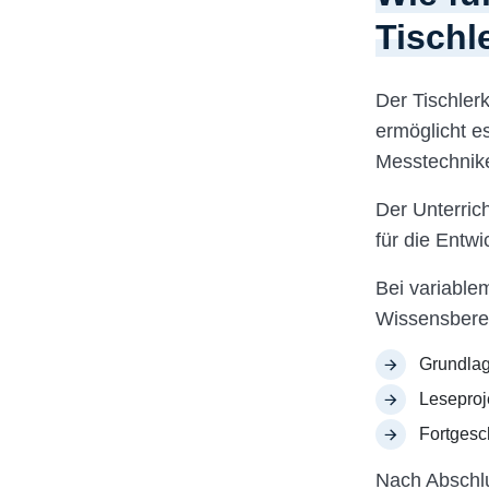
Tischl
Der Tischler
ermöglicht e
Messtechnik
Der Unterrich
für die Entw
Bei variable
Wissensberei
Grundlag
Leseproj
Fortgesc
Nach Abschlu