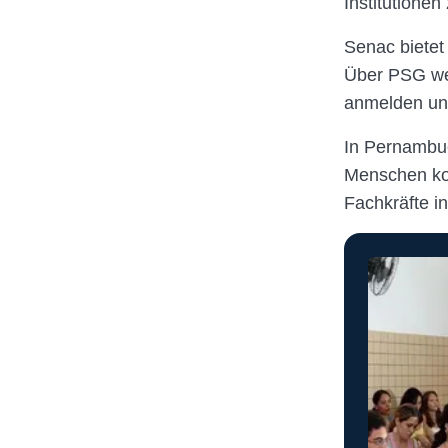
Institutionen
Senac bietet
Über PSG wer
anmelden und
In Pernambuc
Menschen kos
Fachkräfte i