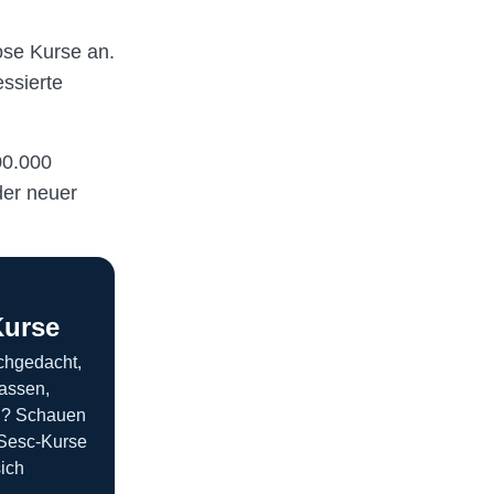
ose Kurse an.
ssierte
00.000
der neuer
Kurse
chgedacht,
assen,
n? Schauen
 Sesc-Kurse
sich