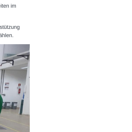
iten im
rstützung
ählen.