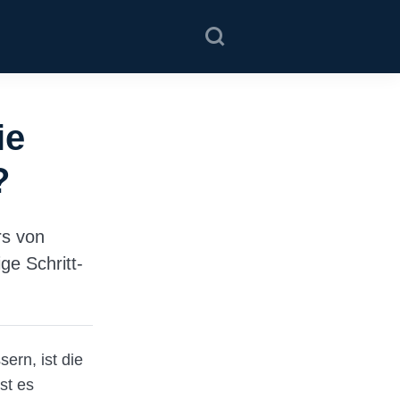
ie
?
rs von
ge Schritt-
ern, ist die
st es