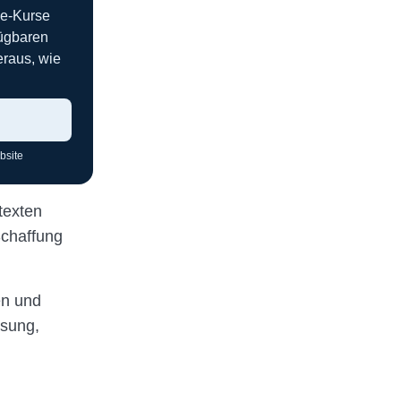
ne-Kurse
fügbaren
eraus, wie
bsite
texten
Schaffung
en und
ösung,