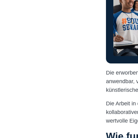
Die erworben
anwendbar, v
künstlerisch
Die Arbeit i
kollaborativ
wertvolle Ei
Wie fu