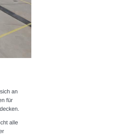
sich an
en für
 decken.
cht alle
er