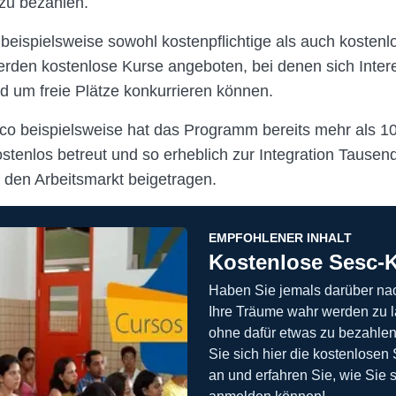
 zu bezahlen.
 beispielsweise sowohl kostenpflichtige als auch kostenl
den kostenlose Kurse angeboten, bei denen sich Intere
 um freie Plätze konkurrieren können.
o beispielsweise hat das Programm bereits mehr als 1
tenlos betreut und so erheblich zur Integration Tausen
n den Arbeitsmarkt beigetragen.
EMPFOHLENER INHALT
Kostenlose Sesc-
Haben Sie jemals darüber na
Ihre Träume wahr werden zu l
ohne dafür etwas zu bezahle
Sie sich hier die kostenlosen
an und erfahren Sie, wie Sie 